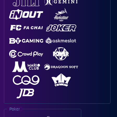
Poker