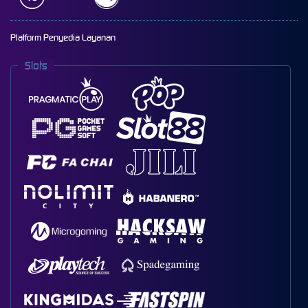
Platform Penyedia Layanan
Slots