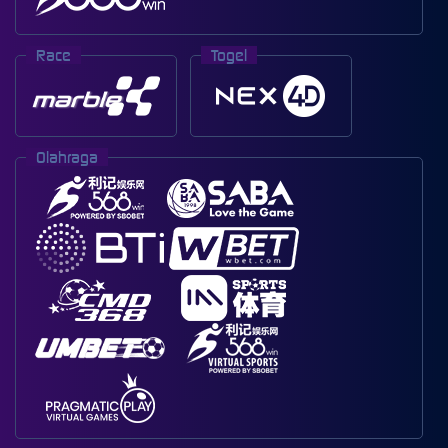
Race
Togel
Olahraga