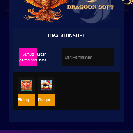
DRAGOONSOFT
Semua
Crash
permainan
Game
Flying Phoenix
Dragon or Crash