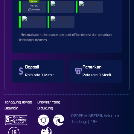
* Selama bank maintenance dan bank offline deposit dan penarikan
tidak dapat diproses
Deposit
Penarikan
Rata-rata 1 Menit
Rata-rata 3 Menit
Tanggung Jawab
Browser Yang
Bermain
Didukung
©2026 MIABET88. Hak cipta
dilindungi | 18+