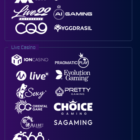
Live Casino