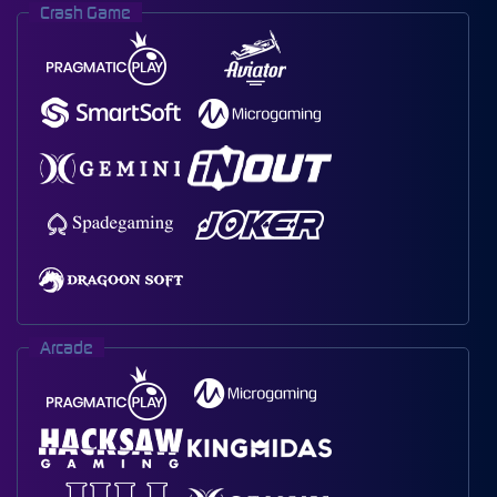
Crash Game
Arcade