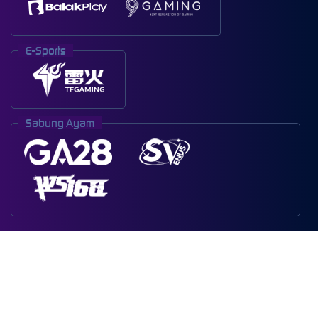
E-Sports
Sabung Ayam