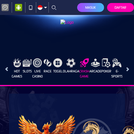
MASUK
DAFTAR
HOT
SLOTS
LIVE
RACE
TOGEL
OLAHRAGA
CRASH
ARCADE
POKER
E-
SABUN
GAMES
CASINO
GAME
SPORTS
AYAM