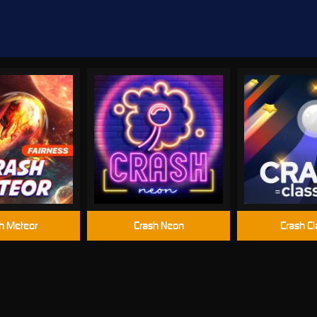
h Meteor
Crash Neon
Crash Cl