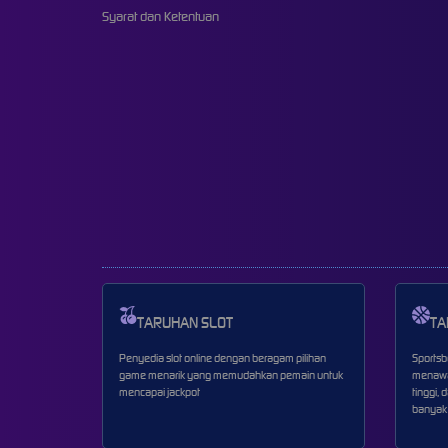
Syarat dan Ketentuan
TARUHAN SLOT
TA
Penyedia slot online dengan beragam pilihan
Sportsb
game menarik yang memudahkan pemain untuk
menawar
mencapai jackpot
tinggi,
banyak 