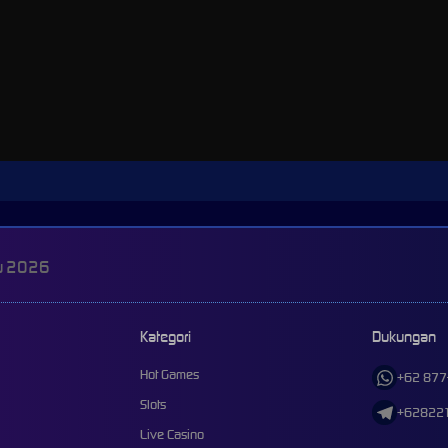
ru 2026
Kategori
Dukungan
Hot Games
+62 877
Slots
+62822
Live Casino