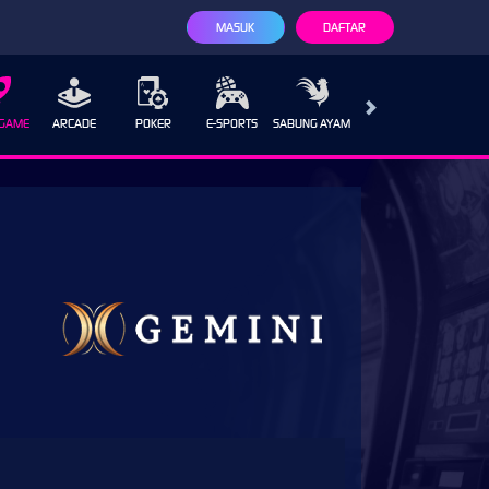
MASUK
DAFTAR
 GAME
ARCADE
POKER
E-SPORTS
SABUNG AYAM
PROMOSI