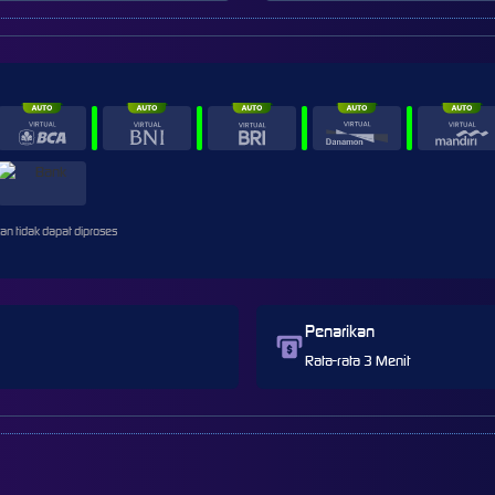
an tidak dapat diproses
Penarikan
Rata-rata 3 Menit