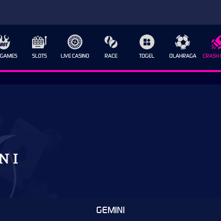
 GAMES
SLOTS
LIVE CASINO
RACE
TOGEL
OLAHRAGA
CRASH
GEMINI