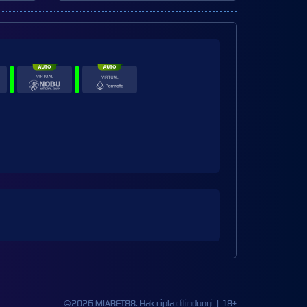
©2026 MIABET88. Hak cipta dilindungi | 18+