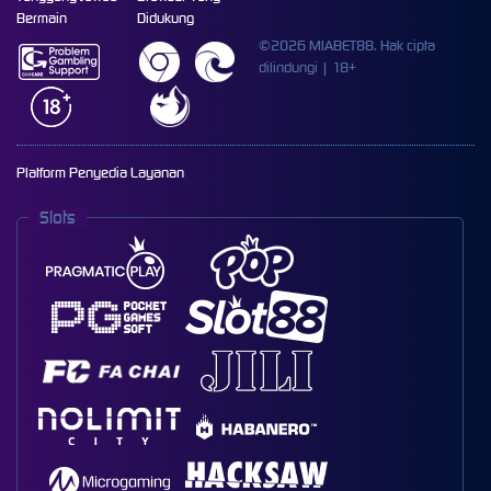
Bermain
Didukung
©2026 MIABET88. Hak cipta
dilindungi | 18+
Platform Penyedia Layanan
Slots