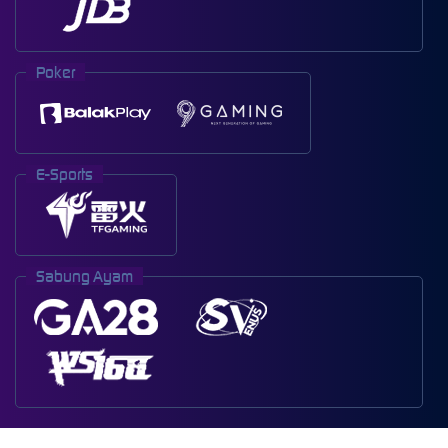
Poker
E-Sports
Sabung Ayam