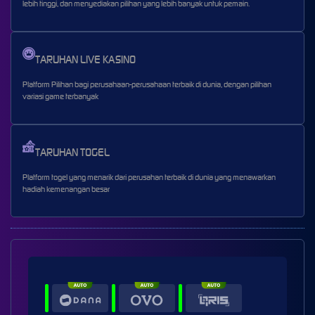
lebih tinggi, dan menyediakan pilihan yang lebih banyak untuk pemain.
TARUHAN LIVE KASINO
Platform Pilihan bagi perusahaan-perusahaan terbaik di dunia, dengan pilihan
variasi game terbanyak
TARUHAN TOGEL
Platform togel yang menarik dari perusahan terbaik di dunia yang menawarkan
hadiah kemenangan besar