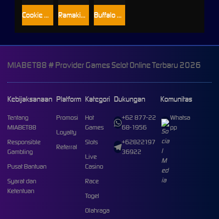
Cookie Hunter
Ramakien Blessing
Buffalo Rush
MIABET88 # Provider Games Selot Online Terbaru 2026
Kebijaksanaan
Platform
Kategori
Dukungan
Komunitas
Tentang
Promosi
Hot
+62 877-22
Whatsa
MIABET88
Games
68-1956
pp
Loyalty
Responsible
Slots
+62822197
Referral
Gambling
36922
Live
Pusat Bantuan
Casino
Syarat dan
Race
Ketentuan
Togel
Olahraga