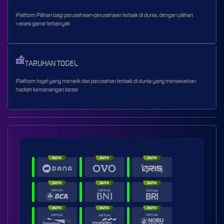
Platform Pilihan bagi perusahaan-perusahaan terbaik di dunia, dengan pilihan
variasi game terbanyak
TARUHAN TOGEL
Platform togel yang menarik dari perusahan terbaik di dunia yang menawarkan
hadiah kemenangan besar