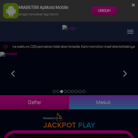
×
MIABET88 Aplikasi Mobile
UNDUH
Jangan tampilkan lagi hari ini
. Selama waktu ini, CQ9 permainan tidak akan tersedia. Kami memohon maaf atas ketidaknyama
Daftar
Masuk
JACKPOT
PLAY