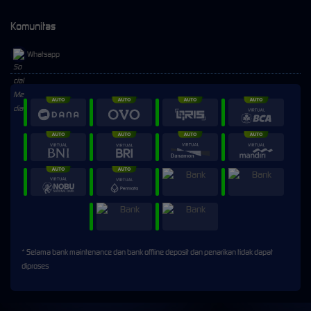
Komunitas
Whatsapp
* Selama bank maintenance dan bank offline deposit dan penarikan tidak dapat
diproses